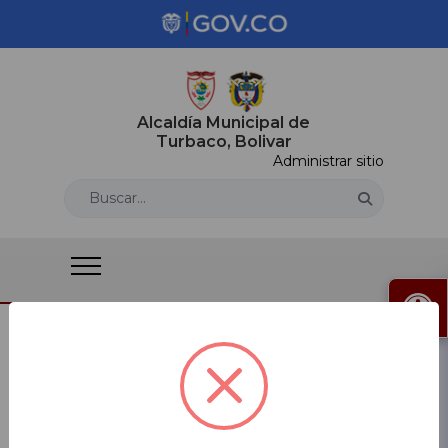
Alcaldía Municipal de
Turbaco, Bolivar
Administrar sitio
Buscar...
Envíe su Hoja de Vida
Alcaldía de Turbaco - Bolívar
Ciudadanos
Envíe su Hoja de Vida