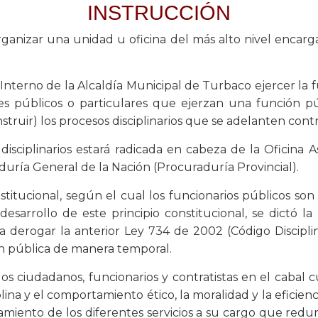
INSTRUCCIÓN
anizar una unidad u oficina del más alto nivel encarga
Interno de la Alcaldía Municipal de Turbaco ejercer la fun
dores públicos o particulares que ejerzan una función 
struir) los procesos disciplinarios que se adelanten contra
sciplinarios estará radicada en cabeza de la Oficina 
duría General de la Nación (Procuraduría Provincial).
onstitucional, según el cual los funcionarios públicos s
sarrollo de este principio constitucional, se dictó la 
erogar la anterior Ley 734 de 2002 (Código Disciplinar
n pública de manera temporal.​
 los ciudadanos, funcionarios y contratistas en el caba
lina y el comportamiento ético, la moralidad y la eficienc
amiento de los diferentes servicios a su cargo que redu